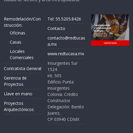
Remodelación/Con
Tel: 55.5205.8426
strucción:
Contacto
Oficinas
contacto@redtucas
Casas
a.mx
Locales
www.redtucasa.mx
Comerciales
Insurgentes Sur
Contratista General
1524
int. 505
Gerencia de
Edificio Punta
Proyectos
insurgentes
Llave en mano
Colonia: Crédito
Constructor
Proyectos
Delegación: Benito
Arquitectónicos
Juarez,
CP 03940 CDMX