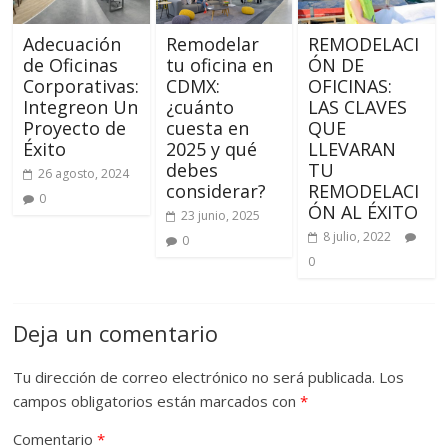
Adecuación
Remodelar
REMODELACI
de Oficinas
tu oficina en
ÓN DE
Corporativas:
CDMX:
OFICINAS:
Integreon Un
¿cuánto
LAS CLAVES
Proyecto de
cuesta en
QUE
Éxito
2025 y qué
LLEVARAN
debes
TU
26 agosto, 2024
considerar?
REMODELACI
0
ÓN AL ÉXITO
23 junio, 2025
8 julio, 2022
0
0
Deja un comentario
Tu dirección de correo electrónico no será publicada.
Los
campos obligatorios están marcados con
*
Comentario
*