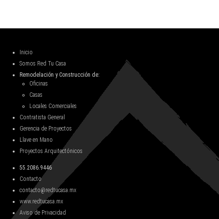
Inicio
Somos Red Tu Casa
Remodelación y Construcción de:
Oficinas
Casas
Locales Comerciales
Contratista General
Gerencia de Proyectos
Llave en Mano
Proyectos Arquitectónicos
55.2086.9446
Contacto
contacto@redtucasa.mx
www.redtucasa.mx
Aviso de Privacidad