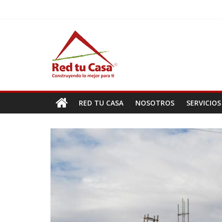
Saltar
al
contenido
Red
Tu
Casa
RED TU CASA
NOSOTROS
SERVICIOS
Construyendo
lo
mejor
para
ti