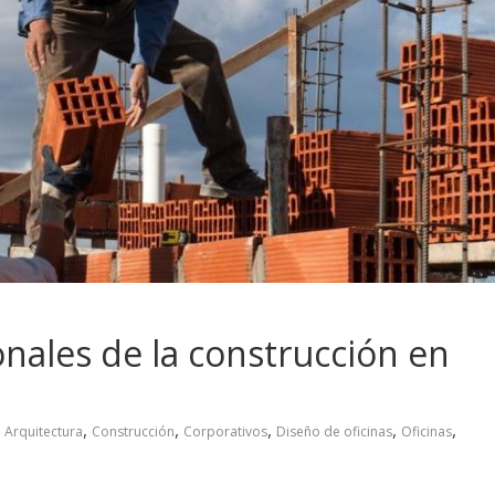
nales de la construcción en
,
,
,
,
,
Arquitectura
Construcción
Corporativos
Diseño de oficinas
Oficinas