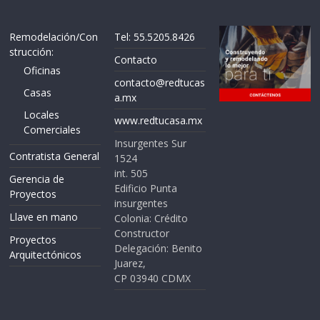
Remodelación/Con
Tel: 55.5205.8426
strucción:
Contacto
Oficinas
contacto@redtucas
Casas
a.mx
Locales
www.redtucasa.mx
Comerciales
Insurgentes Sur
Contratista General
1524
int. 505
Gerencia de
Edificio Punta
Proyectos
insurgentes
Llave en mano
Colonia: Crédito
Constructor
Proyectos
Delegación: Benito
Arquitectónicos
Juarez,
CP 03940 CDMX