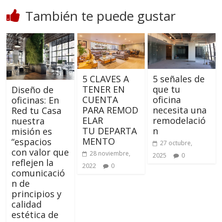
También te puede gustar
5 CLAVES A
5 señales de
TENER EN
que tu
Diseño de
CUENTA
oficina
oficinas: En
PARA REMOD
necesita una
Red tu Casa
ELAR
remodelació
nuestra
TU DEPARTA
n
misión es
MENTO
“espacios
27 octubre,
con valor que
28 noviembre,
2025
0
reflejen la
2022
0
comunicació
n de
principios y
calidad
estética de