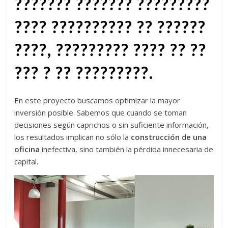
???????
???????
?????????
????
??????????
??
??????
????
,
?????????
????
??
??
???
?
??
?????????
.
En este proyecto buscamos optimizar la mayor
inversión posible. Sabemos que cuando se toman
decisiones según caprichos o sin suficiente información,
los resultados implican no sólo la
construcción de una
oficina
inefectiva, sino también la pérdida innecesaria de
capital.