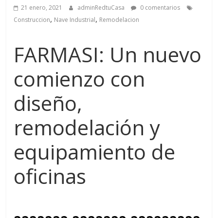
21 enero, 2021
adminRedtuCasa
0 comentarios
,
,
Construccion
Nave Industrial
Remodelacion
FARMASI: Un nuevo
comienzo con
diseño,
remodelación y
equipamiento de
oficinas