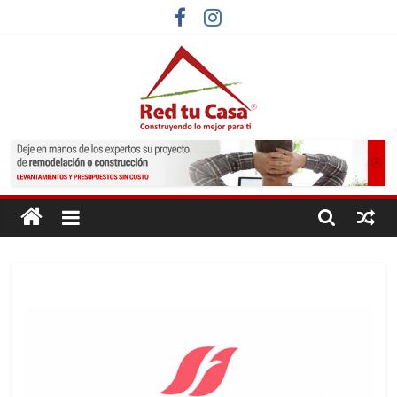
Saltar
al
contenido
Red
Tu
Casa
Construyendo
lo
mejor
para
ti