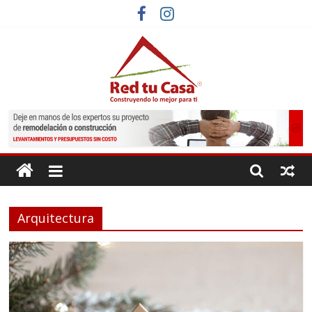
Saltar
al
contenido
Red
Tu
Casa
Arquitectura
Construyendo
lo
mejor
para
ti