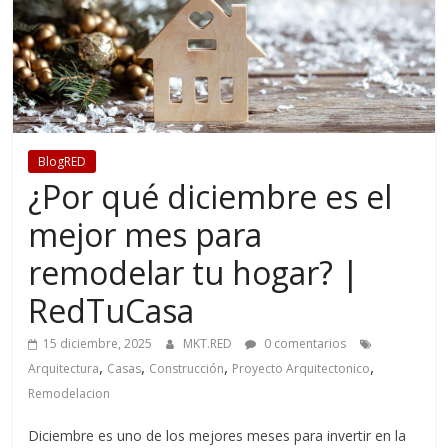
BlogRED
¿Por qué diciembre es el
mejor mes para
remodelar tu hogar? |
RedTuCasa
15 diciembre, 2025
MKT.RED
0 comentarios
,
,
,
,
Arquitectura
Casas
Construcción
Proyecto Arquitectonico
Remodelacion
Diciembre es uno de los mejores meses para invertir en la