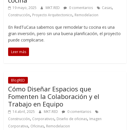
cocina
,
19 mayo, 2025
MKT.RED
0 comentarios
Casas
,
,
Construcción
Proyecto Arquitectonico
Remodelacion
En RedTuCasa sabemos que remodelar tu cocina es una
gran inversión, pero sin una buena planificación, el proyecto
puede complicarse.
Leer más
BlogRED
Cómo Diseñar Espacios que
Fomenten la Colaboración y el
Trabajo en Equipo
14 abril, 2025
MKT.RED
0 comentarios
,
,
,
Construcción
Corporativos
Diseño de oficinas
Imagen
,
,
Corporativa
Oficinas
Remodelacion