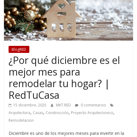
BlogRED
¿Por qué diciembre es el
mejor mes para
remodelar tu hogar? |
RedTuCasa
15 diciembre, 2025
MKT.RED
0 comentarios
,
,
,
,
Arquitectura
Casas
Construcción
Proyecto Arquitectonico
Remodelacion
Diciembre es uno de los mejores meses para invertir en la