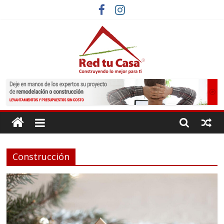
Saltar
al
contenido
Red
Tu
Casa
Construcción
Construyendo
lo
mejor
para
ti