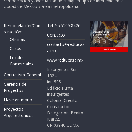
remodelación y adecuación de cualquier tipo de inmueble en la
ciudad de México y área metropolitana.
Remodelación/Con
Tel: 55.5205.8426
strucción:
Contacto
Oficinas
contacto@redtucas
Casas
a.mx
Locales
www.redtucasa.mx
Comerciales
Insurgentes Sur
Contratista General
1524
int. 505
Gerencia de
Edificio Punta
Proyectos
insurgentes
Llave en mano
Colonia: Crédito
Constructor
Proyectos
Delegación: Benito
Arquitectónicos
Juarez,
CP 03940 CDMX